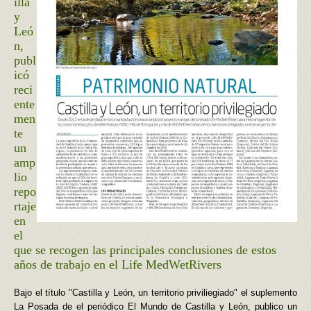
illa
y
Leó
n,
publ
icó
reci
ente
men
te
un
amp
lio
repo
rtaje
en
el
que se recogen las principales conclusiones de estos
años de trabajo en el Life MedWetRivers
Bajo el título "Castilla y León, un territorio priviliegiado" el suplemento
La Posada de el periódico El Mundo de Castilla y León, publico un