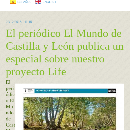
ESPAÑOL
ENGLISH
22/12/2018 - 11:15
El periódico El Mundo de
Castilla y León publica un
especial sobre nuestro
proyecto Life
El
peri
ódic
o El
Mu
ndo
de
Cast